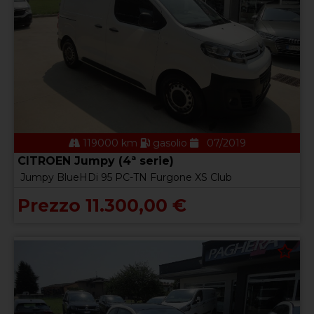
119000 km
gasolio
07/2019
CITROEN Jumpy (4ª serie)
Jumpy BlueHDi 95 PC-TN Furgone XS Club
Prezzo 11.300,00 €