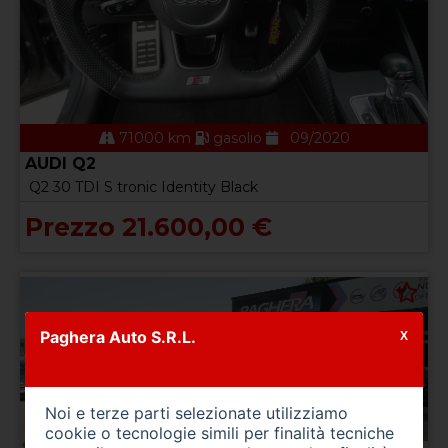
71000 km
gasolio
09/2020
AUDI Q2
Q2 30 TDI S tronic Identity Black
Prezzo 21.600,00 €
Paghera Auto S.R.L.
X
Noi e terze parti selezionate utilizziamo
cookie o tecnologie simili per finalità tecniche