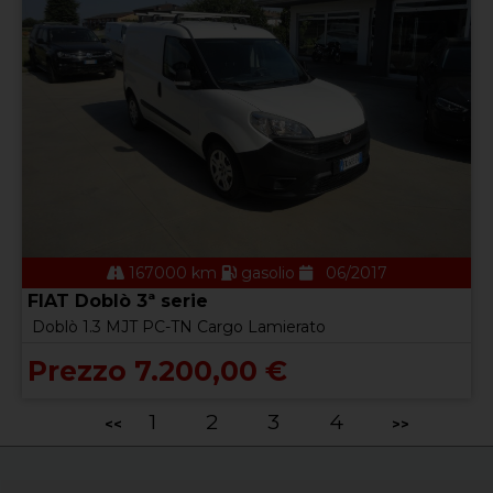
167000 km
gasolio
06/2017
FIAT Doblò 3ª serie
Doblò 1.3 MJT PC-TN Cargo Lamierato
Prezzo 7.200,00 €
1
2
3
4
<<
>>