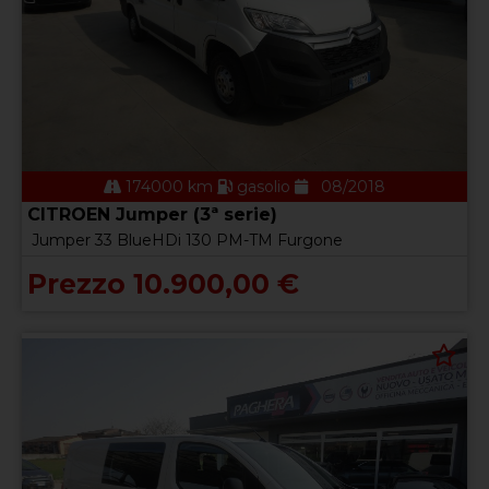
174000 km
gasolio
08/2018
CITROEN Jumper (3ª serie)
Jumper 33 BlueHDi 130 PM-TM Furgone
Prezzo 10.900,00 €