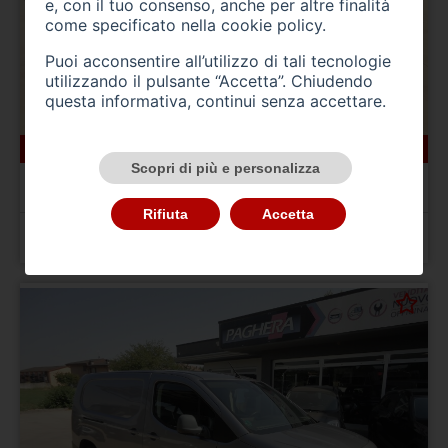
e, con il tuo consenso, anche per altre finalità
come specificato nella
cookie policy
.
Puoi acconsentire all’utilizzo di tali tecnologie
utilizzando il pulsante “Accetta”. Chiudendo
questa informativa, continui senza accettare.
166000 km
ibrida_gasolio
10/2022
Scopri di più e personalizza
BMW Serie 5(G30/31/F90)
520d 48V Touring Msport
Rifiuta
Accetta
Prezzo 24.900,00 €