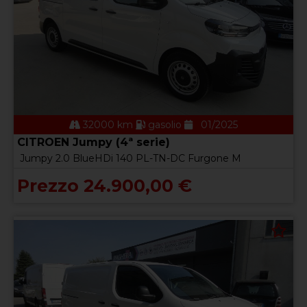
32000 km
gasolio
01/2025
CITROEN Jumpy (4ª serie)
Jumpy 2.0 BlueHDi 140 PL-TN-DC Furgone M
Prezzo 24.900,00 €