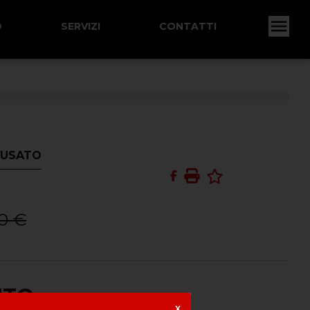
O
SERVIZI
CONTATTI
: USATO
0 €
UTO
X