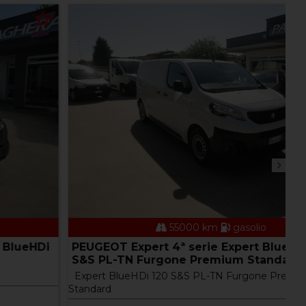
55000 km
gasolio
PEUGEOT Expert 4ª serie Expert BlueHDi 120
F
S&S PL-TN Furgone Premium Standard
P
Expert BlueHDi 120 S&S PL-TN Furgone Premium
D
Standard
P