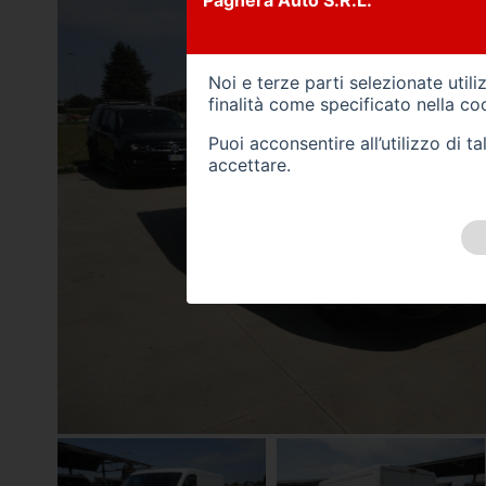
Paghera Auto S.R.L.
Noi e terze parti selezionate util
finalità come specificato nella
coo
Puoi acconsentire all’utilizzo di 
accettare.