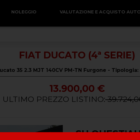
NOLEGGIO
VALUTAZIONE E ACQUISTO AUT
FIAT DUCATO (4ª SERIE)
ucato 35 2.3 MJT 140CV PM-TN Furgone - Tipologia
13.900,00 €
ULTIMO PREZZO LISTINO:
39.724,0
SU QUEST'A