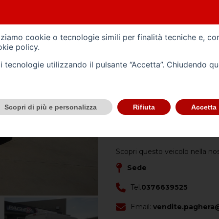
Alimentazione -
gasolio
Carrozzeria -
izziamo cookie o tecnologie simili per finalità tecniche e, co
kie policy
.
Immatricolazione -
02/20
tali tecnologie utilizzando il pulsante “Accetta”. Chiudendo q
Cilindrata (cc) -
2287
Cambio -
manuale
(6)
Scopri di più e personalizza
Rifiuta
Accetta
CONTATTACI
Scopri questo veicolo nella no
Sede
Tel.
0376639525
Email:
vendite.paghera