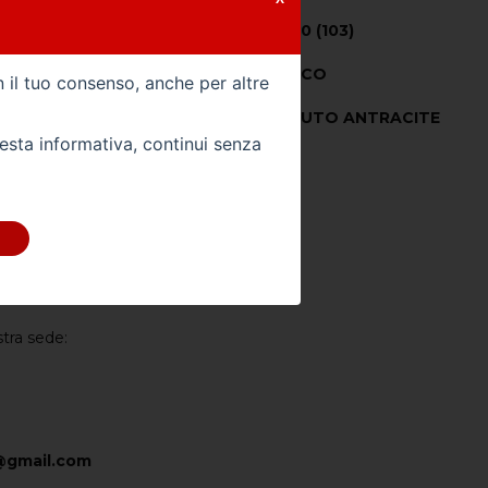
Potenza CV (kW) -
140 (103)
Colore Esterno -
BIANCO
n il tuo consenso, anche per altre
21
Colore Interno -
TESSUTO ANTRACITE
uesta informativa, continui senza
Km -
149000
 DIRETTAMENTE
stra sede:
@gmail.com