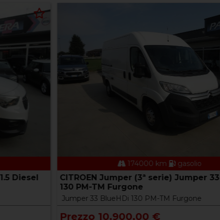
174000 km
gasolio
CITROEN Jumper (3ª serie) Jumper 33 BlueHDi
130 PM-TM Furgone
Jumper 33 BlueHDi 130 PM-TM Furgone
Prezzo 10.900,00 €