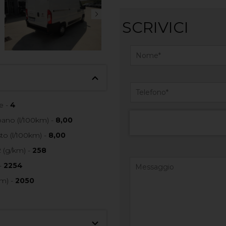
SCRIVICI
e -
4
no (l/100km) -
8,00
o (l/100km) -
8,00
 (g/km) -
258
-
2254
m) -
2050