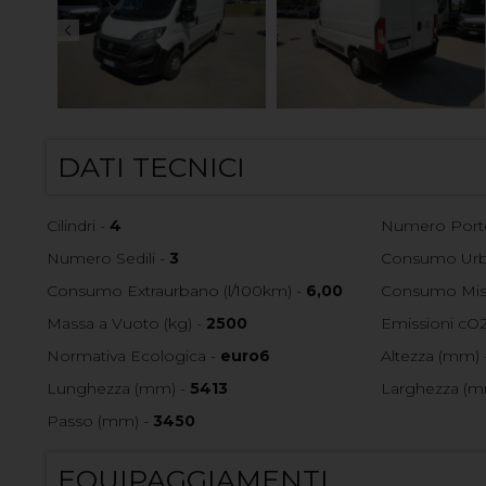
DATI TECNICI
Cilindri -
4
Numero Port
Numero Sedili -
3
Consumo Urba
Consumo Extraurbano (l/100km) -
6,00
Consumo Mist
Massa a Vuoto (kg) -
2500
Emissioni cO2
Normativa Ecologica -
euro6
Altezza (mm) 
Lunghezza (mm) -
5413
Larghezza (m
Passo (mm) -
3450
EQUIPAGGIAMENTI