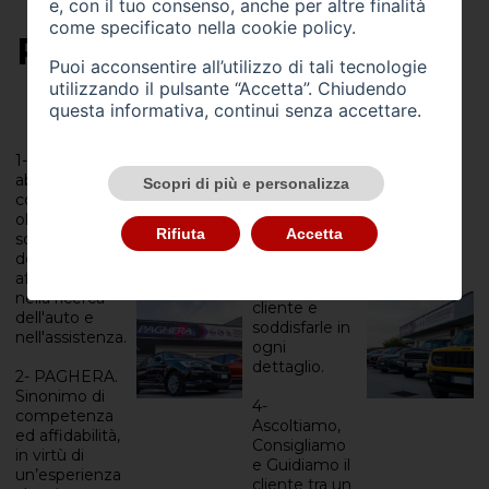
e, con il tuo consenso, anche per altre finalità
come specificato nella
cookie policy
.
PERCHÉ SCEGLIERCI
Puoi acconsentire all’utilizzo di tali tecnologie
utilizzando il pulsante “Accetta”. Chiudendo
questa informativa, continui senza accettare.
3- Un team
composto da
1- Da 40 anni
persone
abbiamo
Scopri di più e personalizza
dotate di
come
esperienza e
obiettivo la
disponibilità,
Rifiuta
Accetta
soddisfazione
pronte ad
del cliente,
incontrare le
affiancandolo
esigenze del
nella ricerca
cliente e
dell'auto e
soddisfarle in
nell'assistenza.
ogni
dettaglio.
2- PAGHERA.
Sinonimo di
4-
competenza
Ascoltiamo,
ed affidabilità,
Consigliamo
in virtù di
e Guidiamo il
un’esperienza
cliente tra un