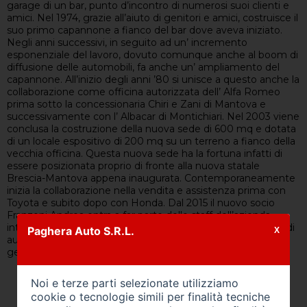
garage di un bar, punto d’incontro di numerosi suoi clienti e
amici. Nel 1974, grazie all’aiuto di genitori e amici, costruisce il
suo primo capannone a fianco del bar dove aveva iniziato.
Negli anni successivi, in seguito ad un’ incremento
esponenziale del lavoro, dovuto comunque anche al boom di
diffusione delle automobili, fa anche un’ ampliamento del
capannone. All’inizio degli anni ’80 si unisce a questo anche la
collaborazione come officina autorizzata dell’ Alfa Romeo
prima sotto la concessionaria Chiri e Zani di Mantova e
successivamente con l’ Albacar di Montichiari. Nel 2003 viene
conclusa la costruzione della nuova sede di 600 mq e dotata
di un locale espositivo di 200 mq su un terreno a fianco della
vecchia officina. Questa nuova sede ha la fortuna infatti di
essere posizionata proprio di fronte alla nuova statale
Brescia-Mantova appena inaugurata. Contemporaneamente
inizia la collaborazione nella vendita e assistenza prima con
Toyota e subito dopo con Honda. Dal 2015 il nuovo socio
Franzoni Andrea entra a far parte dello staff dell’azienda
introducendo le sue competenze nel campo della vendita di
Paghera Auto S.R.L.
X
autoveicoli e veicoli commerciali, coniugandole con la
gestione dell’officina.
Noi e terze parti selezionate utilizziamo
cookie o tecnologie simili per finalità tecniche