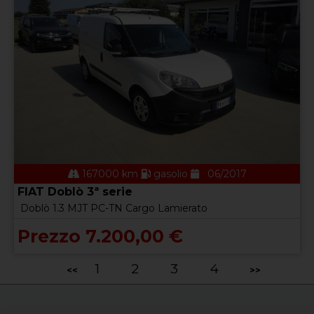
167000 km
gasolio
06/2017
FIAT Doblò 3ª serie
Doblò 1.3 MJT PC-TN Cargo Lamierato
Prezzo 7.200,00 €
1
2
3
4
<<
>>