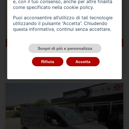
e, con il tuo consenso, anche per altre finalità
come specificato nella
cookie policy
.
Puoi acconsentire all’utilizzo di tali tecnologie
utilizzando il pulsante “Accetta”. Chiudendo
questa informativa, continui senza accettare.
166000 km
ibrida_gasolio
10/2022
Scopri di più e personalizza
BMW Serie 5(G30/31/F90)
520d 48V Touring Msport
Rifiuta
Accetta
Prezzo 24.900,00 €