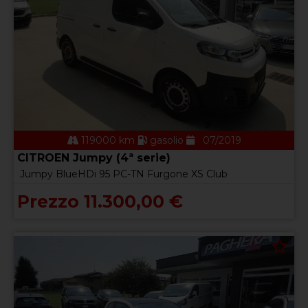
119000 km
gasolio
07/2019
CITROEN Jumpy (4ª serie)
Jumpy BlueHDi 95 PC-TN Furgone XS Club
Prezzo 11.300,00 €