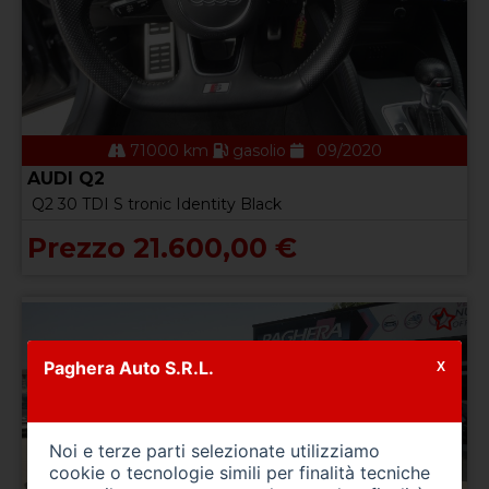
71000 km
gasolio
09/2020
AUDI Q2
Q2 30 TDI S tronic Identity Black
Prezzo 21.600,00 €
Paghera Auto S.R.L.
X
Noi e terze parti selezionate utilizziamo
cookie o tecnologie simili per finalità tecniche