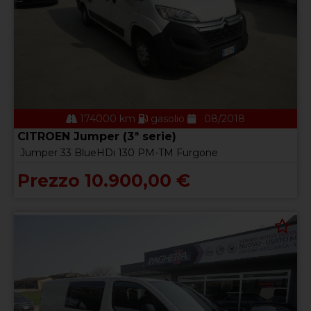
174000 km
gasolio
08/2018
CITROEN Jumper (3ª serie)
Jumper 33 BlueHDi 130 PM-TM Furgone
Prezzo 10.900,00 €