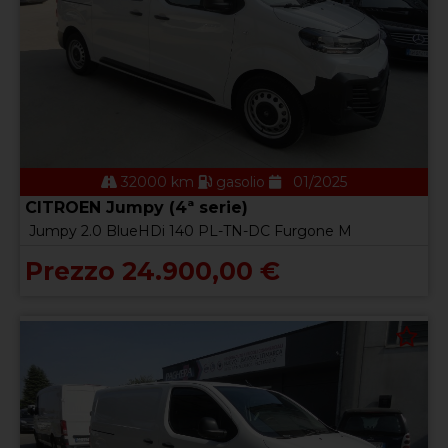
32000 km
gasolio
01/2025
CITROEN Jumpy (4ª serie)
Jumpy 2.0 BlueHDi 140 PL-TN-DC Furgone M
Prezzo 24.900,00 €