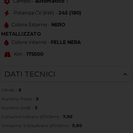
Cambio -
automatico
7
Potenza CV (kW) -
245 (180)
Colore Esterno -
NERO
METALLIZZATO
Colore Interno -
PELLE NERA
Km -
175500
DATI TECNICI
Cilindri -
6
Numero Porte -
5
Numero Sedili -
5
Consumo Urbano (l/100km) -
7,90
Consumo Extraurbano (l/100km) -
5,90