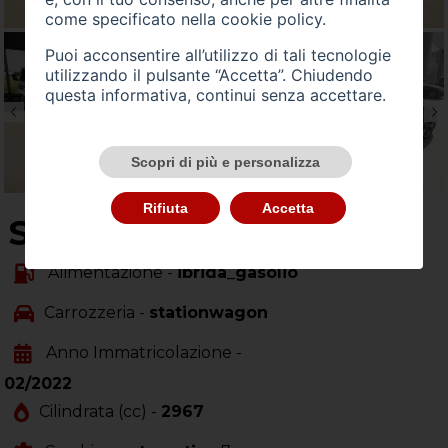
come specificato nella
cookie policy
.
Puoi acconsentire all’utilizzo di tali tecnologie
utilizzando il pulsante “Accetta”. Chiudendo
questa informativa, continui senza accettare.
Scopri di più e personalizza
Rifiuta
Accetta
SU QUEST'AUTO
Alimentazione -
ibrida_gasolio
Carrozzeria -
stationwagon
Anno Immatricolazione -
02/2022
Cilindrata (cc) -
2967