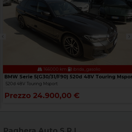
166000 km
ibrida_gasolio
BMW Serie 5(G30/31/F90) 520d 48V Touring Mspor
520d 48V Touring Msport
Prezzo 24.900,00 €
Paghera Auto S.R.L.