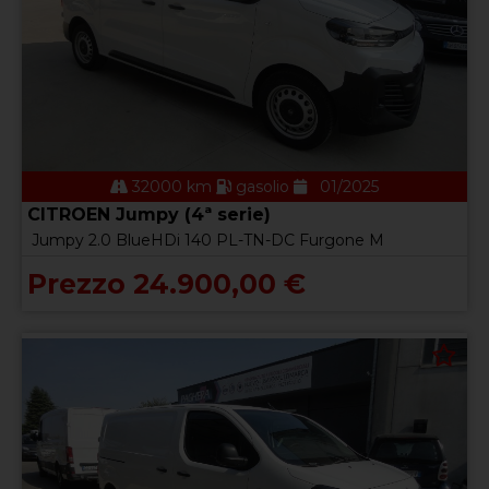
32000 km
gasolio
01/2025
CITROEN Jumpy (4ª serie)
Jumpy 2.0 BlueHDi 140 PL-TN-DC Furgone M
Prezzo 24.900,00 €