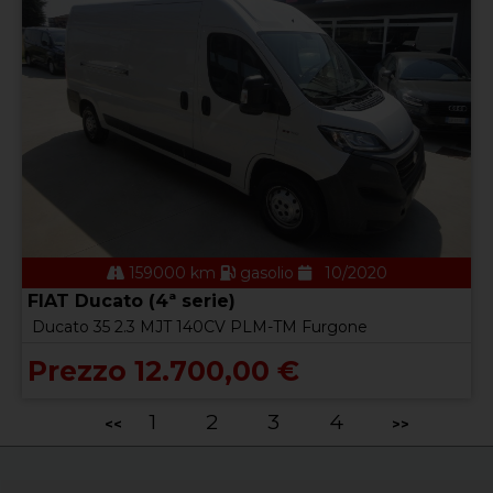
159000 km
gasolio
10/2020
FIAT Ducato (4ª serie)
Ducato 35 2.3 MJT 140CV PLM-TM Furgone
Prezzo 12.700,00 €
1
2
3
4
<<
>>