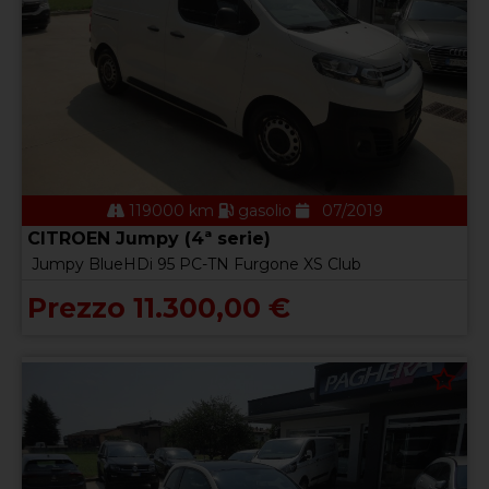
119000 km
gasolio
07/2019
CITROEN Jumpy (4ª serie)
Jumpy BlueHDi 95 PC-TN Furgone XS Club
Prezzo 11.300,00 €