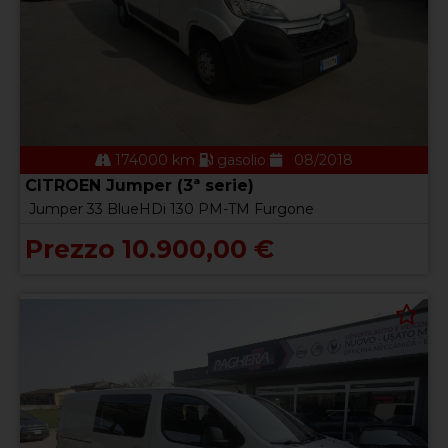
174000 km
gasolio
08/2018
CITROEN Jumper (3ª serie)
Jumper 33 BlueHDi 130 PM-TM Furgone
Prezzo 10.900,00 €