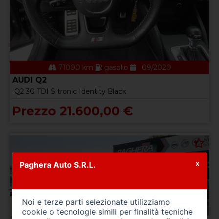
71000 km
gasolio
09/2020
AUDI Q2
Q2 30 TDI S tronic Identity Black
Prezzo 21.600,00 €
Paghera Auto S.R.L.
X
Noi e terze parti selezionate utilizziamo
cookie o tecnologie simili per finalità tecniche