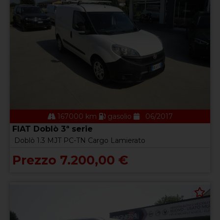
167000 km
gasolio
06/2017
FIAT Doblò 3ª serie
Doblò 1.3 MJT PC-TN Cargo Lamierato
Prezzo 7.200,00 €