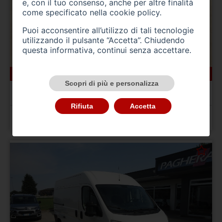
e, con il tuo consenso, anche per altre finalità
come specificato nella
cookie policy
.
Puoi acconsentire all’utilizzo di tali tecnologie
utilizzando il pulsante “Accetta”. Chiudendo
questa informativa, continui senza accettare.
166000 km
ibrida_gasolio
10/2022
Scopri di più e personalizza
BMW Serie 5(G30/31/F90)
520d 48V Touring Msport
Rifiuta
Accetta
Prezzo 24.900,00 €