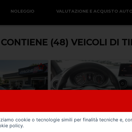
NOLEGGIO
VALUTAZIONE E ACQUISTO AUT
 CONTIENE (48) VEICOLI DI 
izziamo cookie o tecnologie simili per finalità tecniche e, co
kie policy
.
ibrida_gasolio
71000 km
gasolio
09/202