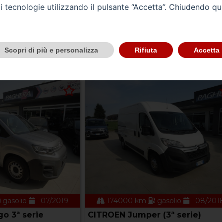
tali tecnologie utilizzando il pulsante “Accetta”. Chiudendo q
/2022
AUDI Q2
 4ª serie
Q2 30 TDI S tronic Identity Black
.0 quattro S tronic
Prezzo 21.600,00 €
Scopri di più e personalizza
Rifiuta
Accetta
0,00 €
gasolio
07/2019
174000 km
gasolio
08/201
o 3ª serie
CITROEN Jumper (3ª serie)