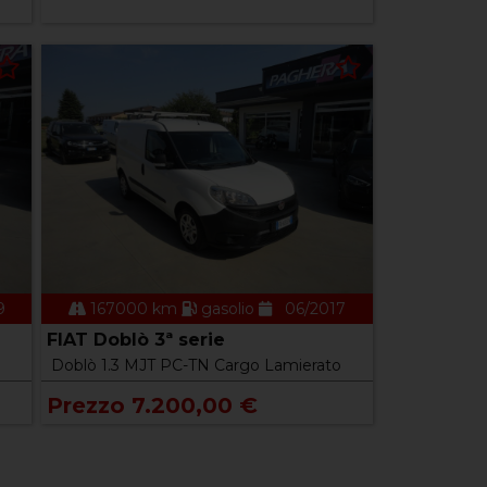
9
167000 km
gasolio
06/2017
FIAT Doblò 3ª serie
Doblò 1.3 MJT PC-TN Cargo Lamierato
Prezzo 7.200,00 €