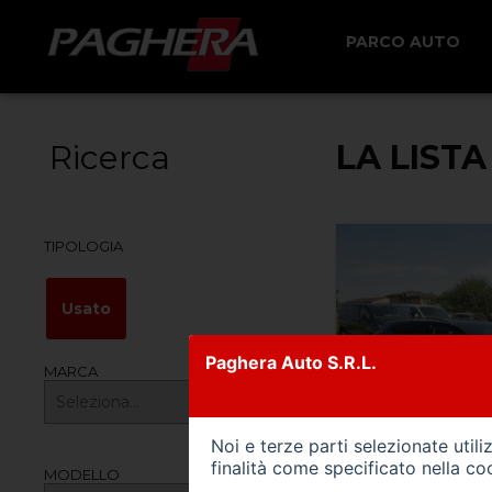
PARCO AUTO
Ricerca
LA LISTA
TIPOLOGIA
Usato
Paghera Auto S.R.L.
MARCA
Noi e terze parti selezionate util
finalità come specificato nella
coo
MODELLO
175500 km