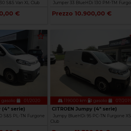
130 S&S Van XL Club
Jumper 33 BlueHDi 130 PM-TM Furg
0,00 €
Prezzo 10.900,00 €
gasolio
01/2020
119000 km
gasolio
07/201
(4ª serie)
CITROEN Jumpy (4ª serie)
0 S&S PL-TN Furgone
Jumpy BlueHDi 95 PC-TN Furgone XS
Club