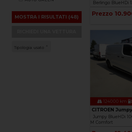
Berlingo BlueHDi 
Prezzo 10.90
RICHIEDI UNA VETTURA
Tipologia: usato
124000 km
CITROEN Jumpy 
Jumpy BlueHDi 10
M Comfort