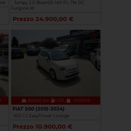
one
Jumpy 2.0 BlueHDi 140 PL-TN-DC
Furgone M
Prezzo 24.900,00 €
9
88000 km
GPL
07/2019
FIAT 500 (2015-2024)
500 1.2 EasyPower Lounge
Prezzo 10.900,00 €