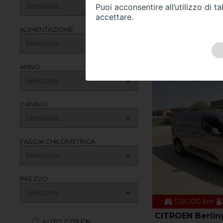
Puoi acconsentire all’utilizzo di 
02
accettare.
AUDI A6 allroad
ALIMENTAZIONE
A6 allroad 45 TDI 3
Evolution
Prezzo 31.90
ANNO
CAMBIO
FASCIA CHILOMETRICA
PREZZO
128000 km
CITROEN Berling
AUTO GREEN