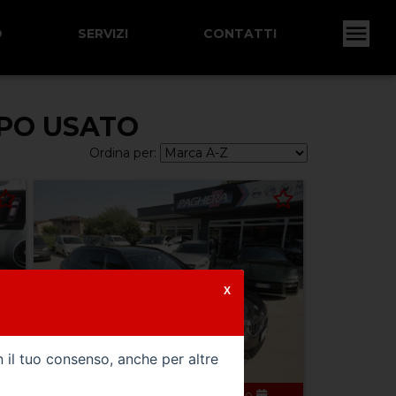
O
SERVIZI
CONTATTI
TIPO USATO
Ordina per:
X
n il tuo consenso, anche per altre
0
166000 km
ibrida_gasolio