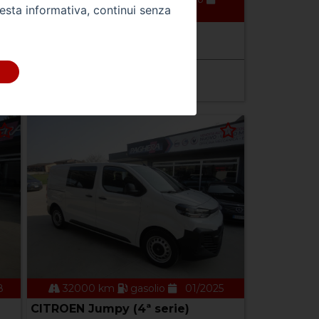
uesta informativa, continui senza
10/2022
BMW Serie 5(G30/31/F90)
520d 48V Touring Msport
Prezzo 24.900,00 €
8
32000 km
gasolio
01/2025
CITROEN Jumpy (4ª serie)