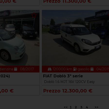
0,00 €
Prezzo 11.300,00 €
benzina
08/2017
120000 km
gasolio
04/201
2024)
FIAT Doblò 3ª serie
Doblò 1.6 MJT 16V 120CV Easy
,00 €
Prezzo 12.300,00 €
<<
1
2
3
4
>>