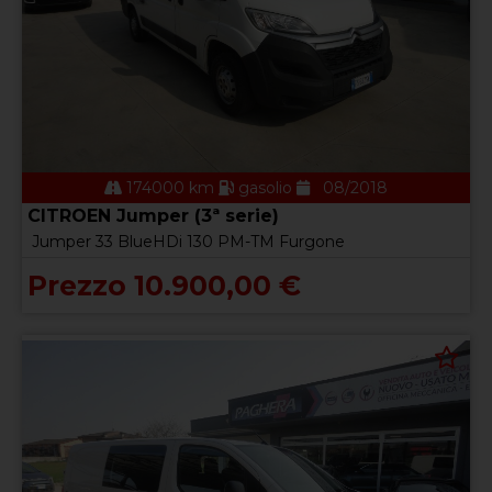
174000 km
gasolio
08/2018
CITROEN Jumper (3ª serie)
Jumper 33 BlueHDi 130 PM-TM Furgone
Prezzo 10.900,00 €