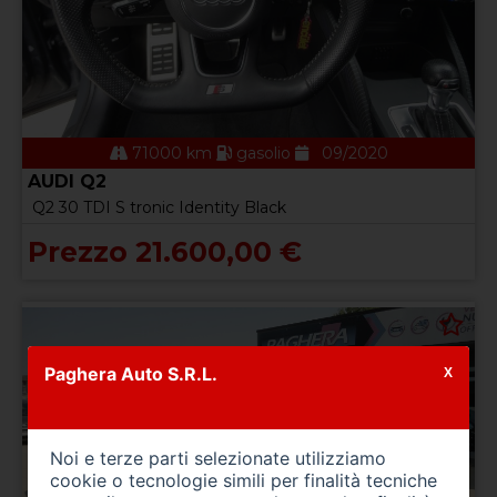
71000 km
gasolio
09/2020
AUDI Q2
Q2 30 TDI S tronic Identity Black
Prezzo 21.600,00 €
Paghera Auto S.R.L.
X
Noi e terze parti selezionate utilizziamo
cookie o tecnologie simili per finalità tecniche