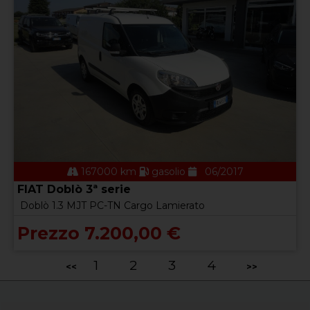
167000 km
gasolio
06/2017
FIAT Doblò 3ª serie
Doblò 1.3 MJT PC-TN Cargo Lamierato
Prezzo 7.200,00 €
1
2
3
4
<<
>>