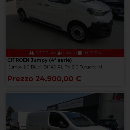
32000 km
gasolio
01/2025
CITROEN Jumpy (4ª serie)
Jumpy 2.0 BlueHDi 140 PL-TN-DC Furgone M
Prezzo 24.900,00 €