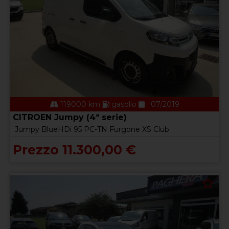
119000 km
gasolio
07/2019
CITROEN Jumpy (4ª serie)
Jumpy BlueHDi 95 PC-TN Furgone XS Club
Prezzo 11.300,00 €