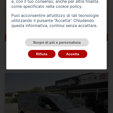
e, con il tuo consenso, anche per altre finalità
come specificato nella
cookie policy
.
Puoi acconsentire all’utilizzo di tali tecnologie
utilizzando il pulsante “Accetta”. Chiudendo
questa informativa, continui senza accettare.
166000 km
ibrida_gasolio
10/2022
Scopri di più e personalizza
BMW Serie 5(G30/31/F90)
520d 48V Touring Msport
Rifiuta
Accetta
Prezzo 24.900,00 €