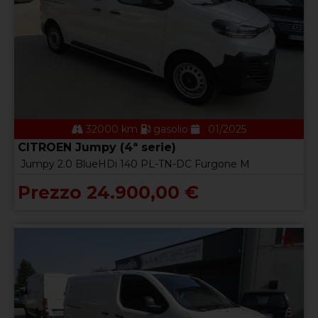
32000 km
gasolio
01/2025
CITROEN Jumpy (4ª serie)
Jumpy 2.0 BlueHDi 140 PL-TN-DC Furgone M
Prezzo 24.900,00 €