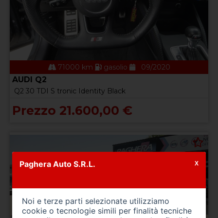
71000 km
gasolio
09/2020
AUDI Q2
Q2 30 TDI S tronic Identity Black
Prezzo 21.600,00 €
Paghera Auto S.R.L.
X
Noi e terze parti selezionate utilizziamo
cookie o tecnologie simili per finalità tecniche