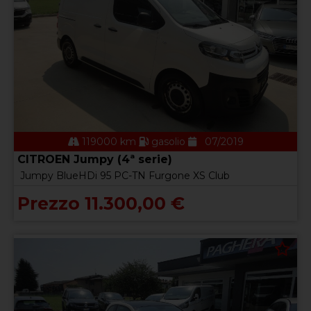
119000 km
gasolio
07/2019
CITROEN Jumpy (4ª serie)
Jumpy BlueHDi 95 PC-TN Furgone XS Club
Prezzo 11.300,00 €