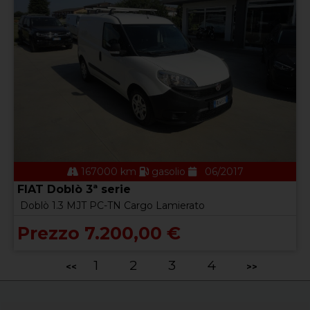
167000 km
gasolio
06/2017
FIAT Doblò 3ª serie
Doblò 1.3 MJT PC-TN Cargo Lamierato
Prezzo 7.200,00 €
1
2
3
4
<<
>>