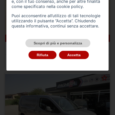
e, con il tuo consenso, anche per altre finalità
come specificato nella
cookie policy
.
Puoi acconsentire all’utilizzo di tali tecnologie
utilizzando il pulsante “Accetta”. Chiudendo
questa informativa, continui senza accettare.
166000 km
ibrida_gasolio
10/2022
Scopri di più e personalizza
BMW Serie 5(G30/31/F90)
520d 48V Touring Msport
Rifiuta
Accetta
Prezzo 24.900,00 €