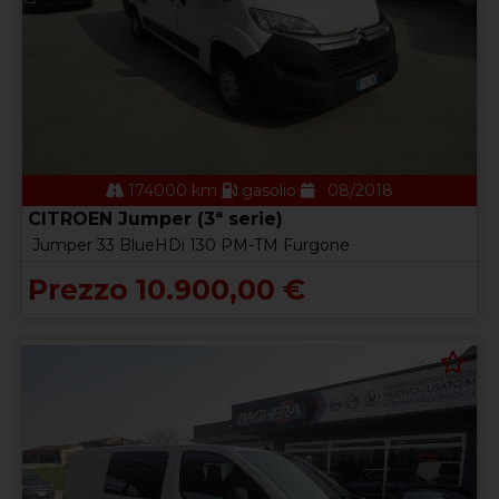
174000 km
gasolio
08/2018
CITROEN Jumper (3ª serie)
Jumper 33 BlueHDi 130 PM-TM Furgone
Prezzo 10.900,00 €