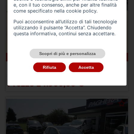
e, con il tuo consenso, anche per altre finalità
come specificato nella
cookie policy
.
Puoi acconsentire all’utilizzo di tali tecnologie
utilizzando il pulsante “Accetta”. Chiudendo
questa informativa, continui senza accettare.
Scopri di più e personalizza
166000 km
ibrida_gasolio
10/2022
BMW Serie 5(G30/31/F90)
Rifiuta
Accetta
520d 48V Touring Msport
Prezzo 24.900,00 €