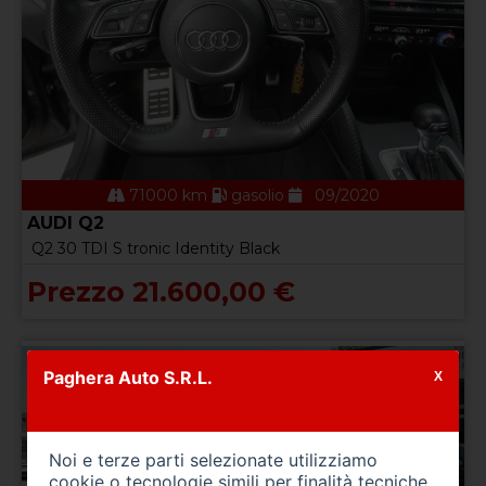
71000 km
gasolio
09/2020
AUDI Q2
Q2 30 TDI S tronic Identity Black
Prezzo 21.600,00 €
Paghera Auto S.R.L.
X
Noi e terze parti selezionate utilizziamo
cookie o tecnologie simili per finalità tecniche