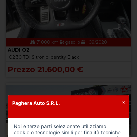
71000 km
gasolio
09/2020
AUDI Q2
Q2 30 TDI S tronic Identity Black
Prezzo 21.600,00 €
Paghera Auto S.R.L.
X
Noi e terze parti selezionate utilizziamo
cookie o tecnologie simili per finalità tecniche