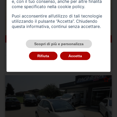
e, con il tuo consenso, anche per altre finalità
come specificato nella
cookie policy
.
Puoi acconsentire all’utilizzo di tali tecnologie
utilizzando il pulsante “Accetta”. Chiudendo
questa informativa, continui senza accettare.
166000 km
ibrida_gasolio
10/2022
Scopri di più e personalizza
BMW Serie 5(G30/31/F90)
520d 48V Touring Msport
Rifiuta
Accetta
Prezzo 24.900,00 €