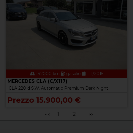
142000 km
gasolio
11/2015
MERCEDES CLA (C/X117)
CLA 220 d S.W. Automatic Premium Dark Night
Prezzo 15.900,00 €
1
2
<<
>>