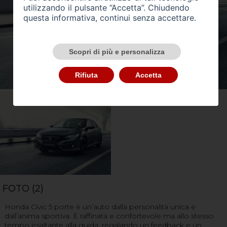
utilizzando il pulsante “Accetta”. Chiudendo
questa informativa, continui senza accettare.
Scopri di più e personalizza
Rifiuta
Accetta
FOTO (2)
Honda Civic 5 porte è un’auto dalla personalità unica e
dall’anima sportiva. È raffinata e confortevole ma allo stesso
tempo esaltante alla guida, regalando un feedback e un