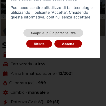
Puoi acconsentire all’utilizzo di tali tecnologie
utilizzando il pulsante “Accetta”. Chiudendo
questa informativa, continui senza accettare.
Scopri di più e personalizza
SU QUEST'AUTO
Rifiuta
Accetta
Alimentazione -
ibrida
Carrozzeria -
altro
Anno Immatricolazione -
12/2021
Cilindrata (cc) -
999
Cambio -
manuale
6
Potenza CV (kW) -
69 (51)